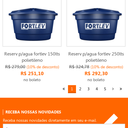
Reserv.p/agua fortlev 150lts
Reserv.p/agua fortlev 250lts
polietileno
polietileno
R$ 279,00
R$ 324,78
(10% de desconto)
(10% de desconto)
R$ 251,10
R$ 292,30
no boleto
no boleto
1
2
3
4
5
RECEBA NOSSAS NOVIDADES
Receba nossas novidades diretamente em seu e-mail.